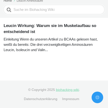
Home
Leucin Aminosäure
Search
For
Leucin Wirkung: Warum sie im Muskelaufbau so
entscheidend ist
Einleitung Wenn du unseren Artikel zu BCAAs gelesen hast,
weißt du bereits: Die drei verzweigtkettigen Aminosäuren
Leucin, Isoleucin und Valin...
© Copyright 2025
biohacking-wiki
.
Datenschutzerklärung
Impressum