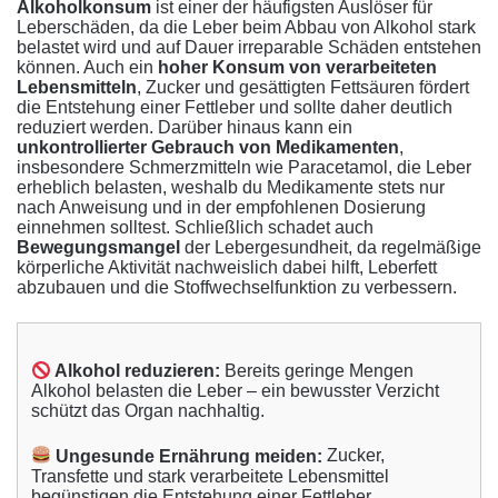
Alkoholkonsum
ist einer der häufigsten Auslöser für
Leberschäden, da die Leber beim Abbau von Alkohol stark
belastet wird und auf Dauer irreparable Schäden entstehen
können. Auch ein
hoher Konsum von verarbeiteten
Lebensmitteln
, Zucker und gesättigten Fettsäuren fördert
die Entstehung einer Fettleber und sollte daher deutlich
reduziert werden. Darüber hinaus kann ein
unkontrollierter Gebrauch von Medikamenten
,
insbesondere Schmerzmitteln wie Paracetamol, die Leber
erheblich belasten, weshalb du Medikamente stets nur
nach Anweisung und in der empfohlenen Dosierung
einnehmen solltest. Schließlich schadet auch
Bewegungsmangel
der Lebergesundheit, da regelmäßige
körperliche Aktivität nachweislich dabei hilft, Leberfett
abzubauen und die Stoffwechselfunktion zu verbessern.
Alkohol reduzieren:
Bereits geringe Mengen
Alkohol belasten die Leber – ein bewusster Verzicht
schützt das Organ nachhaltig.
Ungesunde Ernährung meiden:
Zucker,
Transfette und stark verarbeitete Lebensmittel
begünstigen die Entstehung einer Fettleber.